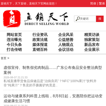
简体
|
繁体
直销天下
，
天下直销
，
直销天下
官网欢迎您！
网站首页
行业资讯
企业风采
精英访谈
违法曝光
政策法规
公益慈善
独家策划
今日头条
媒体报道
人物观点
新品发布
打击传销
直销百科
会议活动
企业展示
>
首页
虚假宣传、制售假劣肉制品……广东公布食品安全整治典型
案例
2026-08-07 21:21:33
私域直播带货食品保健品是“治病良药”？NFC“100%果汁”饮料并
非“纯果汁”？售卖的手撕酱驴肉竟是..
运动与健康系列科普上线啦，8月8日起，安惠陪你把运动变
成健康生活习惯
2026-08-07 21:20:34