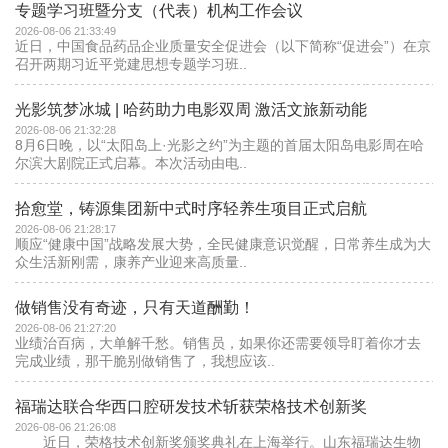
专题学习班暨分支（代表）机构工作会议
2026-08-06 21:33:49
近日，中国食品药品企业质量安全促进会（以下简称“促进会”）在京
召开两期习近平党建思想专题学习班..
光影筑梦冰城 | 哈药助力电影双周 激活文旅新动能
2026-08-06 21:32:28
8月6日晚，以“太阳岛上·光影之约”为主题的首届太阳岛电影周在哈
尔滨大剧院正式启幕。本次活动由电..
拾愈堂，铸源集团新中式时序轻养生项目正式启航
2026-08-06 21:28:17
顺应“健康中国”战略发展大势，全民健康意识觉醒，日常养生成为大
众生活新刚需，康养产业迎来高质量..
做销售没有奇迹，只有天道酬勤！
2026-08-06 21:27:20
业绩治百病，大单解千愁。销售员，如果你还需要领导盯着你才去
完成业绩，那干脆别做销售了，我想应该..
福瑞达联合华西口腔研发技术斩获荣格技术创新奖
2026-08-06 21:26:08
近日，荣格技术创新奖颁奖典礼在上海举行。山东福瑞达生物