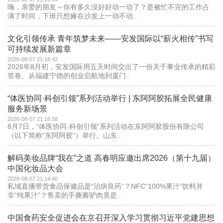
嗨，亲爱的朋友～你有多久没好好动一动了？是被忙不完的工作占
满了时间，下班只想瘫在沙发上一动不动..
文化引领传承 青年筑梦未来——安发国际以“薪火相传”书写
可持续发展新篇章
2026-08-07 21:18:42
2026年8月初，安发国际用五天时间交出了一份关于事业传承的精彩
答卷。从福建宁德的创业启航地到厦门..
“体医协同·科创引领”系列活动举行 | 东阿阿胶拓展全民健康
服务新场景
2026-08-07 21:16:58
8月7日，“体医协同·科创引领”系列活动在东阿阿胶股份有限公司
（以下简称“东阿阿胶”）举行。山东..
解码美妆品牌“我在”之道 高春明应邀出席2026（第十九届）
中国化妆品大会
2026-08-07 21:14:40
私域直播带货食品保健品是“治病良药”？NFC“100%果汁”饮料并
非“纯果汁”？售卖的手撕酱驴肉竟是..
中国食药安全促进会在京召开深入学习贯彻习近平党建思想