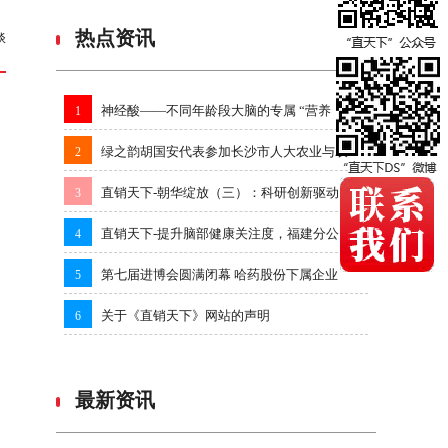
热点资讯
谈
神经酸——不同年龄段大脑的专属 “营养
1
绿之韵胡国安代表参加长沙市人大农业与农
2
直销天下-朝华绽放（三）：科研创新驱动
3
直销天下-提升脑部健康关注度，福建分公
4
第七届进博会圆满闭幕 哈药股份下属企业
5
关于《直销天下》网站的声明
6
最新资讯