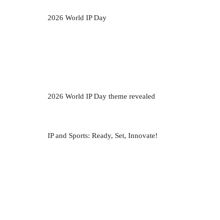
2026 World IP Day
2026 World IP Day theme revealed
IP and Sports: Ready, Set, Innovate!