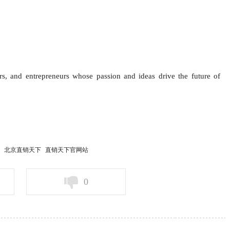
rs, and entrepreneurs whose passion and ideas drive the future of
北京直销天下
直销天下官网站
0