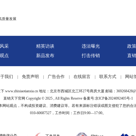
高质量发展
风采
精英访谈
违法曝光
政
观点
新品发布
打击传销
直
关于我们
免责声明
广告合作
在线留言
联系方式
网站
|
|
|
|
|
天下
www.zhixiaotianxia.cn 地址：北京市西城区北三环27号商房大厦 邮箱：369268428@q
直销天下官网
Copyright © 2025 , All Rights Reserve
备案号:京ICP备2024092405号-1
本网站观点，不构成投资建议、消费建议等。若有来源标注错误或图文侵犯了您的合
010-60687527，工作时间：工作日9:00—17:00。