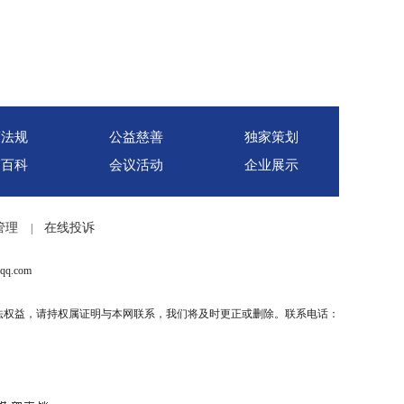
策法规
公益慈善
独家策划
销百科
会议活动
企业展示
管理
在线投诉
|
q.com
法权益，请持权属证明与本网联系，我们将及时更正或删除。联系电话：