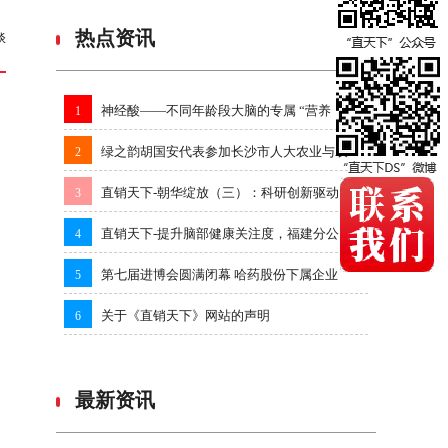
热点资讯
谈
神经酸——不同年龄段大脑的专属 “营养
1
绿之韵胡国安代表参加长沙市人大农业与农
2
直销天下-朝华绽放（三）：科研创新驱动
3
直销天下-提升脑部健康关注度，福建分公
4
第七届进博会圆满闭幕 哈药股份下属企业
5
关于《直销天下》网站的声明
6
最新资讯