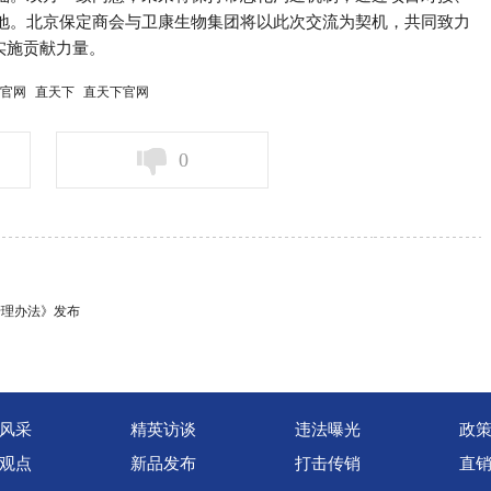
地。北京保定商会与卫康生物集团将以此次交流为契机，共同致力
实施贡献力量。
官网
直天下
直天下官网
0
管理办法》发布
风采
精英访谈
违法曝光
政
观点
新品发布
打击传销
直