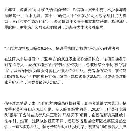
近年来，各类以“高回报”为诱饵的传销、诈骗项目层出不穷，不少参与者
深陷其中、血本无归。其中，“码链天下”“亚泰坊”两大涉案项目尤为典
型，累计涉案金额超11亿元，多名操盘手及骨干成员相继获刑。梳理其犯
罪脉络，更能为广大群众敲响警钟，远离各类非法金融骗局。
“亚泰坊”虚构项目吸金8.14亿，操盘手携团队“投靠”码链后仍难逃法网
在这两大非法项目中，“亚泰坊”的疯狂吸金堪称触目惊心。该项目操盘手
时某祥等人，虚构柬埔寨“西港特区”投资项目，包装所谓亚泰坊“数字货
币”，以高额回报为噱头引诱他人加入传销组织。凭借虚假宣传，该传销
组织在短短6个月内便疯狂扩张，发展下线层级高达108层，吸纳会员注册
账号67万个，涉案金额达8.14亿元。
值得注意的是，由于“亚泰坊”的骗局很快败露，参与者纷纷要求兑现，操
盘手时某祥在山东无法立足。令人瞠目结舌的是，2018年，时某祥竟带
队“投靠”了当时在成都风头正劲的“码链天下”项目，企图借新骗局延续非
法牟利。然而，法网恢恢疏而不漏，经江苏省盐城经开区检察院提起公
诉，一审法院以组织、领导传销活动罪判处时某、明某等16名被告人六年