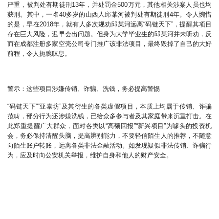
严重，被判处有期徒刑13年，并处罚金500万元，其他相关涉案人员也均
获刑。其中，一名40多岁的山西人邱某河被判处有期徒刑4年。令人惋惜
的是，早在2018年，就有人多次规劝邱某河远离“码链天下”，提醒其项目
存在巨大风险，迟早会出问题。但身为大学毕业生的邱某河并未听劝，反
而在成都注册多家空壳公司专门推广该非法项目，最终毁掉了自己的大好
前程，令人扼腕叹息。
警示：这些项目涉嫌传销、诈骗、洗钱，务必提高警惕
“码链天下”“亚泰坊”及其衍生的各类虚假项目，本质上均属于传销、诈骗
范畴，部分行为还涉嫌洗钱，已给众多参与者及其家庭带来沉重打击。在
此郑重提醒广大群众，面对各类以“高额回报”“新兴项目”为噱头的投资机
会，务必保持清醒头脑，提高辨别能力，不要轻信陌生人的推荐，不随意
向陌生账户转账，远离各类非法金融活动。如发现疑似非法传销、诈骗行
为，应及时向公安机关举报，维护自身和他人的财产安全。