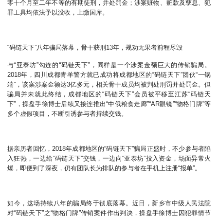
零十个月至二年不等的有期徒刑，并处罚金；涉案赃物、赃款及孳息、犯
罪工具均依法予以没收，上缴国库。
“码链天下”八年骗局落幕，骨干获刑13年，规劝无果者前程尽毁
与“亚泰坊”勾连的“码链天下”，同样是一个涉案金额巨大的传销骗局。
2018年，四川成都青羊警方就已成功将成都地区的“码链天下”团伙“一锅
端”，该案涉案金额达3亿多元，相关骨干成员均被判处刑罚并处罚金。但
骗局并未就此终结，成都地区的“码链天下”会员被平移至江苏“码链天
下”，操盘手徐博士后续又接连推出“中俄粮食走廊”“AR眼镜”“物格门牌”等
多个虚假项目，不断引诱参与者持续交钱。
据亲历者回忆，2018年成都地区的“码链天下”骗局正盛时，不少参与者陷
入狂热，一边给“码链天下”交钱，一边向“亚泰坊”投入资金，场面异常火
爆，即便到了深夜，仍有团队长为排队的参与者在手机上注册“报单”。
如今，这场持续八年的骗局终于彻底落幕。近日，新乡市中级人民法院
对“码链天下”之“物格门牌”传销案件作出判决，操盘手徐博士因犯罪情节