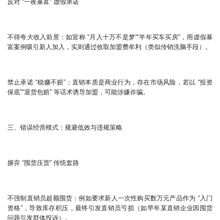
反对 “一夜暴富” 虚假承诺
不得夸大收入前景：如宣称 “月入十万不是梦”“半年买车买房”，用虚假暴
富案例吸引新人加入，实则通过收取加盟费牟利（类似传销洗脑手段）。
禁止承诺 “稳赚不赔”：直销本质是商业行为，存在市场风险，若以 “投资
保底”“退货包赔” 等话术诱导加盟，可能涉嫌诈骗。
三、错误经营模式：规避低效与违规策略
摒弃 “囤货压货” 传统套路
不强制直销员超额囤货：例如要求新人一次性购买数万元产品作为 “入门
资格”，导致库存积压，最终引发直销员亏损（如早年某直销企业因囤货
问题引发群体投诉）。