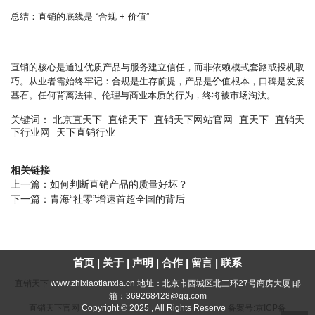
总结：直销的底线是 “合规 + 价值”
直销的核心是通过优质产品与服务建立信任，而非依赖模式套路或投机取
巧。从业者需始终牢记：合规是生存前提，产品是价值根本，口碑是发展
基石。任何背离法律、伦理与商业本质的行为，终将被市场淘汰。
关键词：
北京直天下
直销天下
直销天下网站官网
直天下
直销天
下行业网
天下直销行业
相关链接
上一篇：
如何判断直销产品的质量好坏？
下一篇：
青海“社零”增速首超全国的背后
首页
|
关于
|
声明
|
合作
|
留言
|
联系
直销天下
www.zhixiaotianxia.cn 地址：北京市西城区北三环27号商房大厦 邮
箱：369268428@qq.com
直销天下官网
Copyright © 2025 , All Rights Reserve
备案号:京ICP备