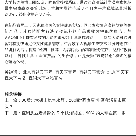
大学韩连胜博士团队设计的商业模拟系统，通过沙盘演练让学员在虚拟场
景中完成战略决策训练，首期学员结营后 3 个月内平均私域流量增长
240%，转化率提升 3.7 倍。
在新品布局上，天狮精准切入女性健康市场，同步发布复合高钙软糖等创
新产品，其独特配方解决了传统补钙产品吸收效率低的痛点，与
VMOMENT 即客科技的舌诊面诊智能工具形成联动 —— 销售人员可通过
智能检测快速定位女性健康需求，结合数字人视频生成技术 3 分钟创作产
品讲解内容，构建 “检测 - 推荐 - 内容转化” 的精准服务链路。这种 “教育
赋能 + 科技工具 + 垂直产品” 的组合拳，正是天狮 “云链轻创” 模式的核
心落地体现。
关键词：
北京直销天下网
直天下官网
直销天下官方
北京直天下
直天下网络
直销天下网站官网
相关链接
上一篇：
90后北大硕士执掌永辉，200家“调改店”能否救活超市巨
头？
下一篇：
直销从业者常踩的 5 个认知误区，90% 的人亏在第一步