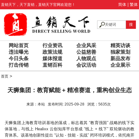
简体
|
繁体
直销天下
，
天下直销
，
直销天下
官网欢迎您！
网站首页
行业资讯
企业风采
精英访谈
违法曝光
政策法规
公益慈善
独家策划
今日头条
媒体报道
人物观点
新品发布
打击传销
直销百科
会议活动
企业展示
>
首页
天狮集团：教育赋能 + 精准赛道，重构创业生态
来源：本站 发布时间: 2025-09-28 浏览：5635次
天狮集团上海教育培训基地的落成，标志着其 “教育强国” 战略的线下实
体落地，与线上 Healixx 云创知库平台形成 “线上 + 线下” 双轮驱动的教
育体系。该基地创新性提出 “认知 - 技能 - 实战” 闭环培训模式，依托南开