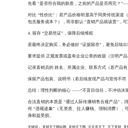
先看 “是否符合我的肤质，之前的产品是否用完？”——
对比 “性价比”：若产品价格明显高于同类传统渠道
包含服务成本？），而非默认 “直销产品就该贵”，
4. 留存 “交易凭证”，保障后续维权
若最终决定购买，务必做好 “证据留存”，避免后续
要求提供 正规发票或盖有企业公章的收据（注明产品名
记录直销员的 姓名、所属企业、联系方式（若产品
保留产品包装、说明书（若后续发现产品与宣传不符
总结：理性判断的核心 ——“不盲目信任，不冲动决策
合法直销的本质是 “通过人际传播销售合规产品”，
何 “违规迹象”（无资质、拉人赚钱、强制消费），可
身权益受损。
关键词：
直销天下网站网
直销天下网
北京直天下
天下直销
直