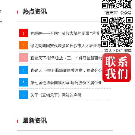
热点资讯
道
神经酸——不同年龄段大脑的专属 “营养
1
绿之韵胡国安代表参加长沙市人大农业与农
2
直销天下-朝华绽放（三）：科研创新驱动
3
直销天下-提升脑部健康关注度，福建分公
4
第七届进博会圆满闭幕 哈药股份下属企业
5
关于《直销天下》网站的声明
6
最新资讯