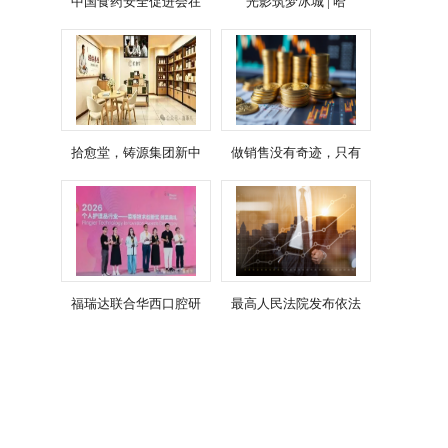
中国食药安全促进会在
光影筑梦冰城 | 哈
拾愈堂，铸源集团新中
做销售没有奇迹，只有
福瑞达联合华西口腔研
最高人民法院发布依法