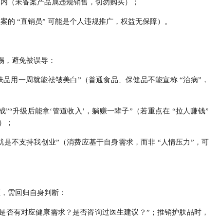
” 内（未备案产品属违规销售，切勿购买）；
备案的 “直销员” 可能是个人违规推广，权益无保障）。
惕，避免被误导：
护肤品用一周就能祛皱美白”（普通食品、保健品不能宣称 “治病”，
”“升级后能拿‘管道收入’，躺赚一辈子”（若重点在 “拉人赚钱”
）；
就是不支持我创业”（消费应基于自身需求，而非 “人情压力”，可
区，需回归自身判断：
“我是否有对应健康需求？是否咨询过医生建议？”；推销护肤品时，