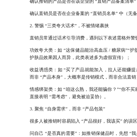
确认推销的产品是否在该企业的 “直销产品备案清单
确认直销员是否在企业备案的 “直销员名单” 中（无
2. 警惕 “三类夸大话术”，不被情绪裹挟
直销员常通过话术引导消费，遇到以下表述需格外警
功效夸大类：如 “这保健品能治高血压 / 糖尿病”“
护肤品效果因人而异，此类表述多为虚假宣传）；
收益诱惑类：如 “买了产品就能加入，拉人还能赚提成
而非 “产品本身”，大概率是传销模式，而非合法直销
情感绑架类：如 “咱这么熟，我还能骗你？”“你不买
直接表明 “需考虑”，避免被迫妥协）。
3. 聚焦 “自身需求”，而非 “产品包装”
很多人被推销时容易陷入 “产品很好，我该买” 的误
问自己 “是否真的需要”：如推销保健品时，先想 