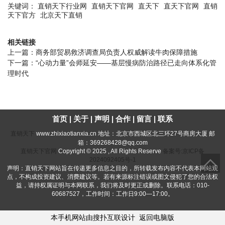
关键词：
直销天下行业网
直销天下官网
直天下
直天下官网
直销
天下官方
北京天下直销
相关链接
上一篇：
商务部贸易救济调查局负责人权威解读牛肉保障措施
下一篇：
“心动力量”会师延安——基层慢病防治路径已走向体系化管
理时代
首页
|
关于
|
声明
|
合作
|
留言
|
联系
直销天下
www.zhixiaotianxia.cn 地址：北京市西城区北三环27号商房大厦 邮
箱：369268428@qq.com
直销天下官网
Copyright © 2025 , All Rights Reserve
备案号:京ICP备
2024092405号-1
声明：直销天下网站旨在传递更多信息之目的，所转载发布内容不代表本网站观
点，不构成投资建议、消费建议等。若有来源标注错误或图文侵犯了您的合法权
益，请持权属证明与本网联系，我们将及时更正或删除。联系电话：010-
60687527，工作时间：工作日9:00—17:00。
本手机网站由搜扑互联设计
返回电脑版