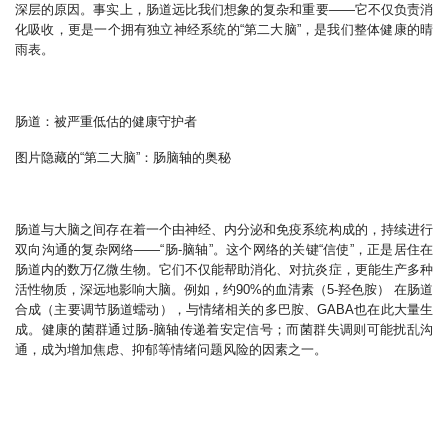
深层的原因。事实上，肠道远比我们想象的复杂和重要——它不仅负责消
化吸收，更是一个拥有独立神经系统的“第二大脑”，是我们整体健康的晴
雨表。
肠道：被严重低估的健康守护者
图片隐藏的“第二大脑”：肠脑轴的奥秘
肠道与大脑之间存在着一个由神经、内分泌和免疫系统构成的，持续进行
双向沟通的复杂网络——“肠-脑轴”。这个网络的关键“信使”，正是居住在
肠道内的数万亿微生物。它们不仅能帮助消化、对抗炎症，更能生产多种
活性物质，深远地影响大脑。例如，约90%的血清素（5-羟色胺） 在肠道
合成（主要调节肠道蠕动），与情绪相关的多巴胺、GABA也在此大量生
成。健康的菌群通过肠-脑轴传递着安定信号；而菌群失调则可能扰乱沟
通，成为增加焦虑、抑郁等情绪问题风险的因素之一。