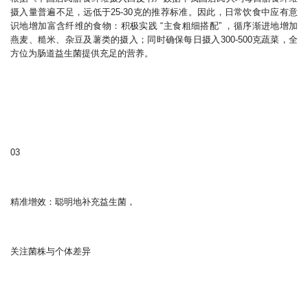
摄入量普遍不足，远低于25-30克的推荐标准。因此，日常饮食中应有意
识地增加富含纤维的食物：积极实践 “主食粗细搭配” ，循序渐进地增加
燕麦、糙米、杂豆及薯类的摄入；同时确保每日摄入300-500克蔬菜，全
方位为肠道益生菌提供充足的营养。
03
精准增效：聪明地补充益生菌，
关注菌株与个体差异