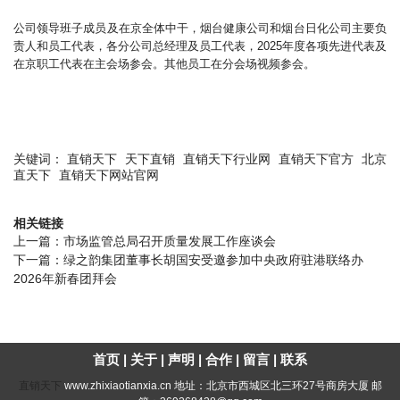
公司领导班子成员及在京全体中干，烟台健康公司和烟台日化公司主要负
责人和员工代表，各分公司总经理及员工代表，2025年度各项先进代表及
在京职工代表在主会场参会。其他员工在分会场视频参会。
关键词：
直销天下
天下直销
直销天下行业网
直销天下官方
北京
直天下
直销天下网站官网
相关链接
上一篇：
市场监管总局召开质量发展工作座谈会
下一篇：
绿之韵集团董事长胡国安受邀参加中央政府驻港联络办
2026年新春团拜会
首页
|
关于
|
声明
|
合作
|
留言
|
联系
直销天下
www.zhixiaotianxia.cn 地址：北京市西城区北三环27号商房大厦 邮