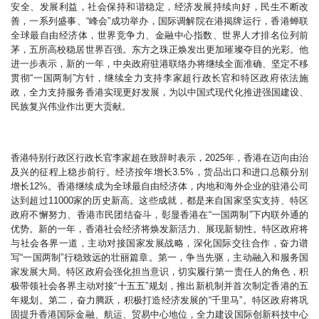
安全、发展利益，社会保持和谐稳定，经济发展持续向好，民生不断改
善，一系列盛事、“峰会”成功举办，国际调解院在港揭牌运行，香港蝉联
全球最自由经济体，世界竞争力、金融中心指数、世界人才排名位列前
茅，五所高校稳居世界百强。东方之珠正焕发出更加璀璨夺目的光彩。他
进一步表示，新的一年，中央政府驻港联络办将继续全面准确、坚定不移
贯彻“一国两制”方针，继续全力支持李家超行政长官和特区政府依法施
政，全力支持服务香港实现更好发展，为以中国式现代化推进强国建设、
民族复兴伟业作出更大贡献。
香港特别行政区行政长官李家超在致辞时表示，2025年，香港在迈向由治
及兴的征程上稳步前行。经济按年增长3.5%，货品出口和进口总额分别
增长12%。香港继续成为全球最自由经济体，内地和海外企业的驻港公司
达到超过11000家的历史新高。这些成就，都是来自国家坚实支持、特区
政府不懈努力、香港市民团结奋斗，彰显香港在“一国两制”下内联外通的
优势。新的一年，香港社会经济将焕发新活力、展现新韧性。特区政府将
与社会各界一道，主动对接国家发展战略，深化国际交往合作，奋力谱
写“一国两制”行稳致远的壮丽篇章。第一，争当先驱，主动融入和服务国
家发展大局。特区政府会强化担当意识，切实履行第一责任人的角色，积
极带领社会各界主动对接“十五五”规划，推出新机制并首次制定香港的五
年规划。第二，奋力腾跃，积极打造经济发展的“千里马”。特区政府将巩
固提升香港国际金融、航运、贸易中心地位，全力建设国际创新科技中心