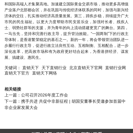
和国际高端人才集聚高地。加速建立国际黄金交易市场，推动更多高增值
产业落户北部都会区，并在巩固与传统经济体联系的同时，加强与新兴经
济体的交往，扎实推动经济高质量发展。第三，蹄疾步稳，持续提升广大
市民的民生福祉。以更大力度帮助市民安居乐业，加强对长者、残疾人
士、弱势社群等的支援，并为青年的向上流动搭建更宽广的舞台。第四，
一马当先，坚持和完善行政主导，提升管治效能。“一国两制”下的行政主
导体制，是香港繁荣稳定的基石之一。新的一年，将会带领管治团队进一
步履行行政主导，促进行政立法良性互动、互相制衡、互相配合，进一步
深化改革，把高效市场和有为政府更好结合起来，为香港拼经济、谋发
展、搞建设、惠民生。
关键词：
直销天下
天下直销行业
北京直销天下官网
直销行业网
直销天下官方
直销天下网络
相关链接
上一篇：
公司召开2026年度工作会
下一篇：
携手共进 共促中非新征程 | 胡国安董事长受邀参加首届中
非企业家发展大会