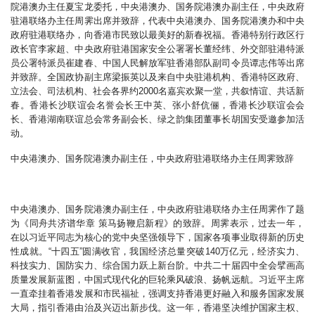
院港澳办主任夏宝龙委托，中央港澳办、国务院港澳办副主任，中央政府
驻港联络办主任周霁出席并致辞，代表中央港澳办、国务院港澳办和中央
政府驻港联络办，向香港市民致以最美好的新春祝福。香港特别行政区行
政长官李家超、中央政府驻港国家安全公署署长董经纬、外交部驻港特派
员公署特派员崔建春、中国人民解放军驻香港部队副司令员谭志伟等出席
并致辞。全国政协副主席梁振英以及来自中央驻港机构、香港特区政府、
立法会、司法机构、社会各界约2000名嘉宾欢聚一堂，共叙情谊、共话新
春。香港长沙联谊会名誉会长王中英、张小舒伉俪，香港长沙联谊会会
长、香港湖南联谊总会常务副会长、绿之韵集团董事长胡国安受邀参加活
动。
中央港澳办、国务院港澳办副主任，中央政府驻港联络办主任周霁致辞
中央港澳办、国务院港澳办副主任，中央政府驻港联络办主任周霁作了题
为《同舟共济谱华章 策马扬鞭启新程》的致辞。周霁表示，过去一年，
在以习近平同志为核心的党中央坚强领导下，国家各项事业取得新的历史
性成就。“十四五”圆满收官，我国经济总量突破140万亿元，经济实力、
科技实力、国防实力、综合国力跃上新台阶。中共二十届四中全会擘画高
质量发展新蓝图，中国式现代化的巨轮乘风破浪、扬帆远航。习近平主席
一直牵挂着香港发展和市民福祉，强调支持香港更好融入和服务国家发展
大局，指引香港由治及兴迈出新步伐。这一年，香港坚决维护国家主权、