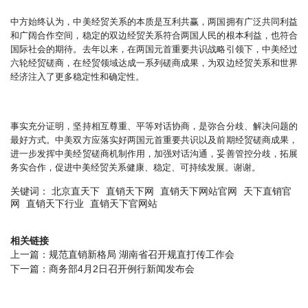
中方始终认为，中美经贸关系的本质是互利共赢，两国拥有广泛共同利益
和广阔合作空间，稳定的双边经贸关系符合两国人民的根本利益，也符合
国际社会的期待。去年以来，在两国元首重要共识战略引领下，中美经过
六轮经贸磋商，在经贸领域达成一系列磋商成果，为双边经贸关系和世界
经济注入了更多稳定性和确定性。
事实充分证明，坚持相互尊重、平等对话协商，是弥合分歧、解决问题的
最好方式。中美双方应落实好两国元首重要共识以及前期经贸磋商成果，
进一步发挥中美经贸磋商机制作用，加强对话沟通，妥善管控分歧，拓展
务实合作，促进中美经贸关系健康、稳定、可持续发展。谢谢。
关键词：
北京直天下
直销天下网
直销天下网站官网
天下直销官
网
直销天下行业
直销天下官网站
相关链接
上一篇：
规范直销新格局 湖南省召开规直打传工作会
下一篇：
商务部4月2日召开例行新闻发布会