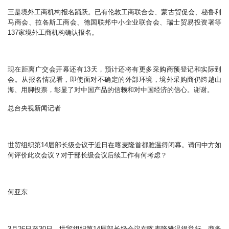
三是境外工商机构报名踊跃。已有伦敦工商联合会、蒙古贸促会、秘鲁利
马商会、拉各斯工商会、德国联邦中小企业联合会、瑞士贸易投资署等
137家境外工商机构确认报名。
现在距离广交会开幕还有13天，预计还将有更多采购商预登记和实际到
会。从报名情况看，即使面对不确定的外部环境，境外采购商仍跨越山
海、用脚投票，彰显了对中国产品的信赖和对中国经济的信心。谢谢。
总台央视新闻记者
世贸组织第14届部长级会议于近日在喀麦隆首都雅温得闭幕。请问中方如
何评价此次会议？对于部长级会议后续工作有何考虑？
何亚东
3月26日至30日，世贸组织第14届部长级会议在喀麦隆雅温得举行，商务