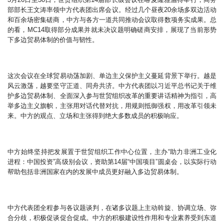
部部长王文涛率领中方代表团出席会议。经过几个昼夜20余场多双边活动
和百余场密集磋商，中方与各方一道共同推动会议取得数项务实成果。总
的看，MC14取得部分成果并就未决议题明确磋商安排，展现了当前形势
下多边贸易体制的价值与韧性。
这次会议在全球贸易动荡加剧、单边主义保护主义蔓延背景下举行。越是
风云激荡，越要坚守正道、同舟共济。中方代表团以习近平总书记关于维
护多边贸易体制、全面深入参与世贸组织改革的重要讲话精神为指引，高
举多边主义旗帜，主张用对话代替对抗，用规则抵御强权，用改革引领未
来。中方的观点、立场和主张得到绝大多数成员的积极响应。
中方始终坚持把发展置于世贸组织工作中心位置，主办“助力非洲工业化
进程：中国投资”高级别会议，资助第14届“中国项目”圆桌会，以实际行动
帮助包括非洲国家在内的发展中成员更好融入多边贸易体制。
中方代表团全程参与各议题谈判，在诸多议题上主动斡旋、协调立场、弥
合分歧，积极促谈促合促成。中方的积极建设性作用和专业素养受到东道